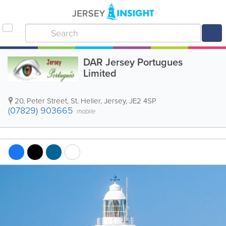
DAR Jersey Portugues
Limited
20, Peter Street
,
St. Helier
,
Jersey
,
JE2 4SP
(07829) 903665
mobile