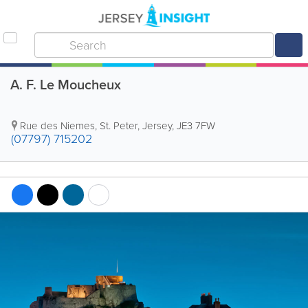
A. F. Le Moucheux
Rue des Niemes
,
St. Peter
,
Jersey
,
JE3 7FW
(07797) 715202